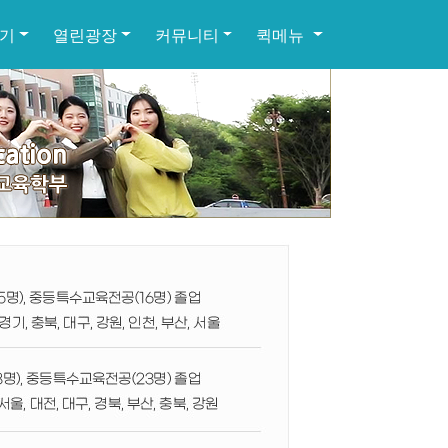
기
열린광장
커뮤니티
퀵메뉴